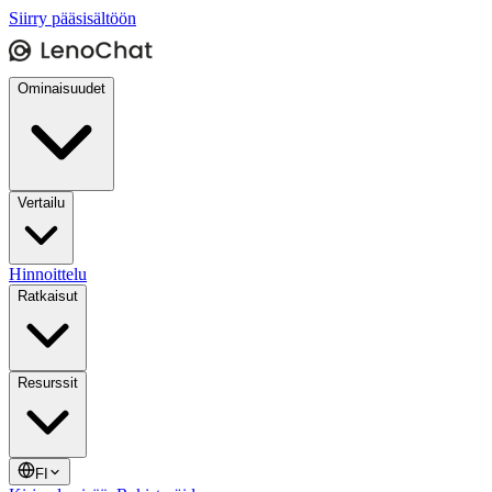
Siirry pääsisältöön
Ominaisuudet
Vertailu
Hinnoittelu
Ratkaisut
Resurssit
FI