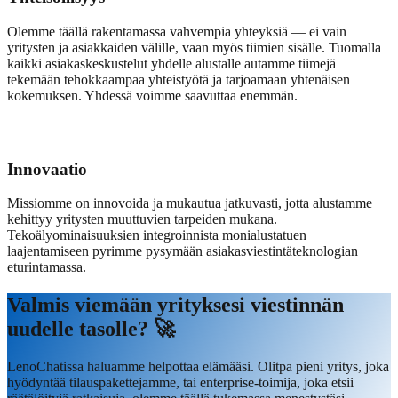
Olemme täällä rakentamassa vahvempia yhteyksiä — ei vain
yritysten ja asiakkaiden välille, vaan myös tiimien sisälle. Tuomalla
kaikki asiakaskeskustelut yhdelle alustalle autamme tiimejä
tekemään tehokkaampaa yhteistyötä ja tarjoamaan yhtenäisen
kokemuksen. Yhdessä voimme saavuttaa enemmän.
Innovaatio
Missiomme on innovoida ja mukautua jatkuvasti, jotta alustamme
kehittyy yritysten muuttuvien tarpeiden mukana.
Tekoälyominaisuuksien integroinnista monialustatuen
laajentamiseen pyrimme pysymään asiakasviestintäteknologian
eturintamassa.
Valmis viemään yrityksesi viestinnän
uudelle tasolle? 🚀
LenoChatissa haluamme helpottaa elämääsi. Olitpa pieni yritys, joka
hyödyntää tilauspakettejamme, tai enterprise-toimija, joka etsii