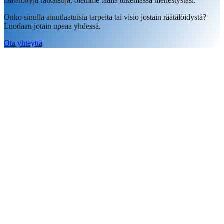
räätälöityjä ratkaisuja, olemme täällä tukemassa menestystäsi.
Onko sinulla ainutlaatuisia tarpeita tai visio jostain räätälöidystä?
Luodaan jotain upeaa yhdessä.
Ota yhteyttä