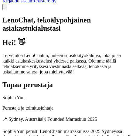
Kirjaudu sisään
Rekisteröidy
LenoChat, tekoälypohjainen
asiakastukialustasi
Hei! 👋
Tervetuloa LenoChatiin, uuteen suosikkityökaluusi, joka pitää
kaikki asiakaskeskustelusi yhdessä paikassa. Olemme täällä
tehdäksemme yrityksesi viestinnästä selkeää, tehokasta ja
uskallamme sanoa, jopa miellyttävää!
Tapaa perustaja
Sophia Yun
Perustaja ja toimitusjohtaja
📍
Sydney, Australia
🗓
Founded
Marraskuu 2025
Sophia Yun perusti LenoChatin marraskuussa 2025 Sydneyssä