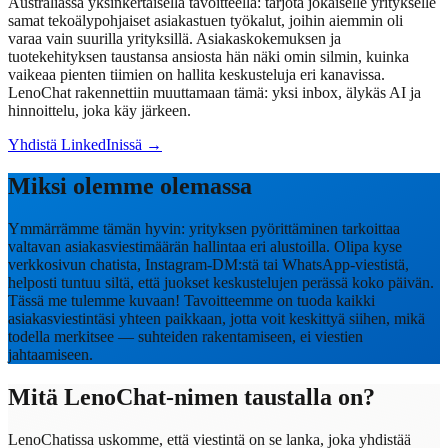
Australiassa yksinkertaisella tavoitteella: tarjota jokaiselle yritykselle
samat tekoälypohjaiset asiakastuen työkalut, joihin aiemmin oli
varaa vain suurilla yrityksillä. Asiakaskokemuksen ja
tuotekehityksen taustansa ansiosta hän näki omin silmin, kuinka
vaikeaa pienten tiimien on hallita keskusteluja eri kanavissa.
LenoChat rakennettiin muuttamaan tämä: yksi inbox, älykäs AI ja
hinnoittelu, joka käy järkeen.
Yhdistä LinkedInissä
→
Miksi olemme olemassa
Ymmärrämme tämän hyvin: yrityksen pyörittäminen tarkoittaa
valtavan asiakasviestimäärän hallintaa eri alustoilla. Olipa kyse
verkkosivun chatista, Instagram-DM:stä tai WhatsApp-viestistä,
helposti tuntuu siltä, että juokset keskustelujen perässä koko päivän.
Tässä me tulemme kuvaan! Tavoitteemme on tuoda kaikki
asiakasviestintäsi yhteen paikkaan, jotta voit keskittyä siihen, mikä
todella merkitsee — suhteiden rakentamiseen, ei viestien
jahtaamiseen.
Mitä LenoChat-nimen taustalla on?
LenoChatissa uskomme, että viestintä on se lanka, joka yhdistää