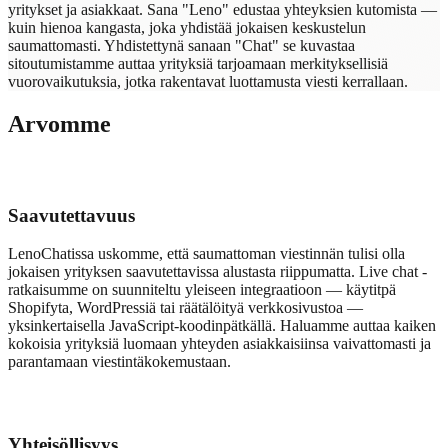
yritykset ja asiakkaat. Sana "Leno" edustaa yhteyksien kutomista —
kuin hienoa kangasta, joka yhdistää jokaisen keskustelun
saumattomasti. Yhdistettynä sanaan "Chat" se kuvastaa
sitoutumistamme auttaa yrityksiä tarjoamaan merkityksellisiä
vuorovaikutuksia, jotka rakentavat luottamusta viesti kerrallaan.
Arvomme
Saavutettavuus
LenoChatissa uskomme, että saumattoman viestinnän tulisi olla
jokaisen yrityksen saavutettavissa alustasta riippumatta. Live chat -
ratkaisumme on suunniteltu yleiseen integraatioon — käytitpä
Shopifyta, WordPressiä tai räätälöityä verkkosivustoa —
yksinkertaisella JavaScript-koodinpätkällä. Haluamme auttaa kaiken
kokoisia yrityksiä luomaan yhteyden asiakkaisiinsa vaivattomasti ja
parantamaan viestintäkokemustaan.
Yhteisöllisyys