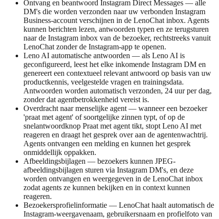
Ontvang en beantwoord Instagram Direct Messages — alle
DM's die worden verzonden naar uw verbonden Instagram
Business-account verschijnen in de LenoChat inbox. Agents
kunnen berichten lezen, antwoorden typen en ze terugsturen
naar de Instagram inbox van de bezoeker, rechtstreeks vanuit
LenoChat zonder de Instagram-app te openen.
Leno AI automatische antwoorden — als Leno AI is
geconfigureerd, leest het elke inkomende Instagram DM en
genereert een contextueel relevant antwoord op basis van uw
productkennis, veelgestelde vragen en trainingsdata.
Antwoorden worden automatisch verzonden, 24 uur per dag,
zonder dat agentbetrokkenheid vereist is.
Overdracht naar menselijke agent — wanneer een bezoeker
'praat met agent' of soortgelijke zinnen typt, of op de
snelantwoordknop Praat met agent tikt, stopt Leno AI met
reageren en draagt het gesprek over aan de agentenwachtrij.
Agents ontvangen een melding en kunnen het gesprek
onmiddellijk oppakken.
Afbeeldingsbijlagen — bezoekers kunnen JPEG-
afbeeldingsbijlagen sturen via Instagram DM's, en deze
worden ontvangen en weergegeven in de LenoChat inbox
zodat agents ze kunnen bekijken en in context kunnen
reageren.
Bezoekersprofielinformatie — LenoChat haalt automatisch de
Instagram-weergavenaam, gebruikersnaam en profielfoto van