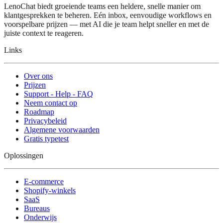
LenoChat biedt groeiende teams een heldere, snelle manier om
klantgesprekken te beheren. Eén inbox, eenvoudige workflows en
voorspelbare prijzen — met AI die je team helpt sneller en met de
juiste context te reageren.
Links
Over ons
Prijzen
Support - Help - FAQ
Neem contact op
Roadmap
Privacybeleid
Algemene voorwaarden
Gratis typetest
Oplossingen
E-commerce
Shopify-winkels
SaaS
Bureaus
Onderwijs